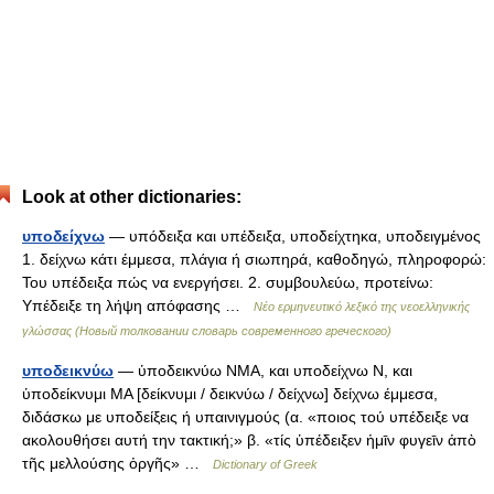
Look at other dictionaries:
υποδείχνω
— υπόδειξα και υπέδειξα, υποδείχτηκα, υποδειγμένος
1. δείχνω κάτι έμμεσα, πλάγια ή σιωπηρά, καθοδηγώ, πληροφορώ:
Του υπέδειξα πώς να ενεργήσει. 2. συμβουλεύω, προτείνω:
Υπέδειξε τη λήψη απόφασης …
Νέο ερμηνευτικό λεξικό της νεοελληνικής
γλώσσας (Новый толковании словарь современного греческого)
υποδεικνύω
— ὑποδεικνύω ΝΜΑ, και υποδείχνω Ν, και
ὑποδείκνυμι ΜΑ [δείκνυμι / δεικνύω / δείχνω] δείχνω έμμεσα,
διδάσκω με υποδείξεις ή υπαινιγμούς (α. «ποιος τού υπέδειξε να
ακολουθήσει αυτή την τακτική;» β. «τίς ὑπέδειξεν ἡμῑν φυγεῑν ἀπὸ
τῆς μελλούσης ὀργῆς» …
Dictionary of Greek