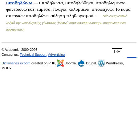
υποδηλώνω
— υποδήλωσα, υποδηλώθηκα, υποδηλωμένος,
φανερώνω κάτι έμμεσα, πλάγια, καλυμμένα, υποδείχνω: Το κύμα
απεργιών υποδηλώνει αύξηση πληθωρισμού …
Νέο ερμηνευτικό
λεξικό της νεοελληνικής γλώσσας (Новый толковании словарь современного
греческого)
© Academic, 2000-2026
18+
Contact us:
Technical Support
,
Advertising
Dictionaries export
, created on PHP,
Joomla,
Drupal,
WordPress,
MODx.